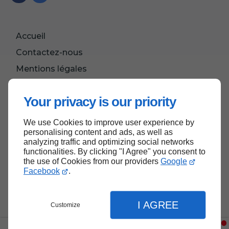
Accueil
Contactez-nous
Mentions légales
Plan du site
Your privacy is our priority
We use Cookies to improve user experience by
Retour en haut
personalising content and ads, as well as
analyzing traffic and optimizing social networks
functionalities. By clicking "I Agree" you consent to
the use of Cookies from our providers
Google
Facebook
.
I AGREE
Customize