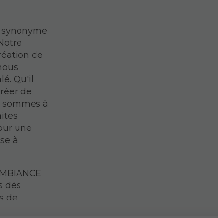
t synonyme
 Notre
réation de
 nous
é. Qu'il
créer de
s sommes à
aites
our une
se à
 AMBIANCE
s dès
ts de