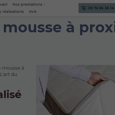
ueil
Nos prestations
09 74 56 36 14
 réalisations
Avis
mousse à prox
de mousse à
'art du
lisé