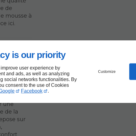
ne qualité
re de
 de mousse à
e ici.
cy is our priority
sse
 improve user experience by
Customize
nt and ads, as well as analyzing
ng social networks functionalities. By
you consent to the use of Cookies
ancrée dans
Google
Facebook
.
N. À
r une
e de la
repose sur
,
confort