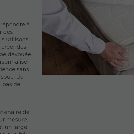
répondre à
r des
s utilisons
 créer des
uipe dévouée
rsonnaliser
rience sans
t souci du
a pas de
rtenaire de
ur mesure.
et un large